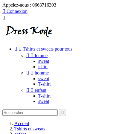
Appelez-nous :
0663716303

Connexion



Tshirts et sweats pour tous


femme
sweat
tshirt


homme
sweat
T-shirt


enfant
T-shirt
sweat

Accueil
Tshirts et sweats